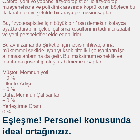
Catera, yerli ve yabancı fizyoterapistler ile fizyoterapi
muayenehane ve poliklinik arasında köprü kurar, böylece bu
iki tarafın en iyi şekilde bir araya gelmesini sağlar
Bu, fizyoterapistler için büyük bir fırsat demektir; kolayca
ayakta durabilir, çekici çalışma koşullarının tadını çıkarabilir
ve yeni perspektifler elde edebilirler.
Bu aynı zamanda Şirketler için tesisin ihtiyaçlarına
mükemmel şekilde uyan yüksek nitelikli çalışanların işe
alınması anlamına da gelir. Bu, maksimum esneklik ve
planlama güvenliği oluşturabilmemizi sağlar
Müşteri Memnuniyeti
+
0
%
Etkinlik Artışı
+
0
%
Daha Memnun Çalışanlar
+
0
%
Yerleştirme Oranı
0
%
Eşleşme! Personel konusunda
ideal ortağınızız.