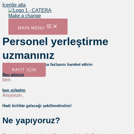
İçeriğe atla
MAIN MENU
Personel yerleştirme
uzmanınız
Bağlar ve kaslardan daha fazlasını hareket ettirin
KAYIT IÇIN
Ben adayım
ben
.
ben şirketim
Arıyorum
.
Hadi birlikte geleceği şekillendirelim!
Ne yapıyoruz?